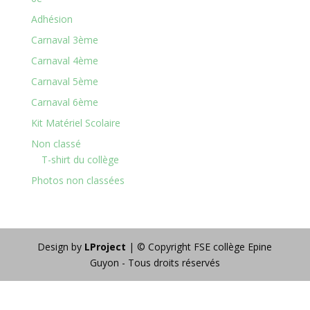
Adhésion
Carnaval 3ème
Carnaval 4ème
Carnaval 5ème
Carnaval 6ème
Kit Matériel Scolaire
Non classé
T-shirt du collège
Photos non classées
Design by
LProject
| © Copyright FSE collège Epine
Guyon - Tous droits réservés