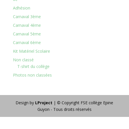
Adhésion
Carnaval 3ème
Carnaval 4ème
Carnaval 5ème
Carnaval 6ème
Kit Matériel Scolaire
Non classé
T-shirt du collège
Photos non classées
Design by
LProject
| © Copyright FSE collège Epine
Guyon - Tous droits réservés