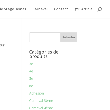
de Stage 3èmes
Carnaval
Contact
0 Article
our
Catégories de
produits
3e
4e
5e
6e
Adhésion
Carnaval 3ème
Carnaval 4ème