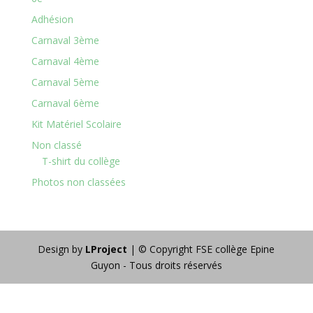
Adhésion
Carnaval 3ème
Carnaval 4ème
Carnaval 5ème
Carnaval 6ème
Kit Matériel Scolaire
Non classé
T-shirt du collège
Photos non classées
Design by
LProject
| © Copyright FSE collège Epine
Guyon - Tous droits réservés