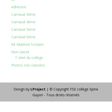
Adhésion
Carnaval 3ème
Carnaval 4ème
Carnaval 5ème
Carnaval 6ème
Kit Matériel Scolaire
Non classé
T-shirt du collège
Photos non classées
Design by
LProject
| © Copyright FSE collège Epine
Guyon - Tous droits réservés