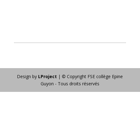
Design by
LProject
| © Copyright FSE collège Epine
Guyon - Tous droits réservés