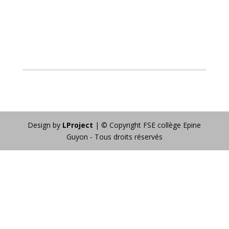
Design by
LProject
| © Copyright FSE collège Epine
Guyon - Tous droits réservés