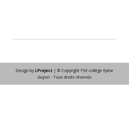
Design by
LProject
| © Copyright FSE collège Epine
Guyon - Tous droits réservés