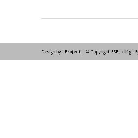
Design by
LProject
| © Copyright FSE collège E