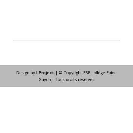
Design by
LProject
| © Copyright FSE collège Epine
Guyon - Tous droits réservés