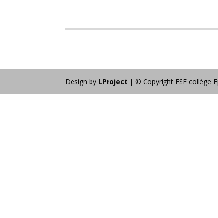
Design by
LProject
| © Copyright FSE collège E