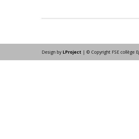
Design by
LProject
| © Copyright FSE collège E