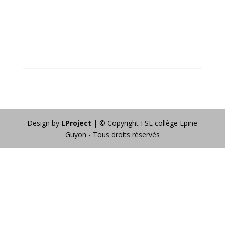
Design by
LProject
| © Copyright FSE collège Epine
Guyon - Tous droits réservés