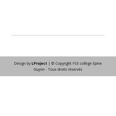
Design by
LProject
| © Copyright FSE collège Epine
Guyon - Tous droits réservés