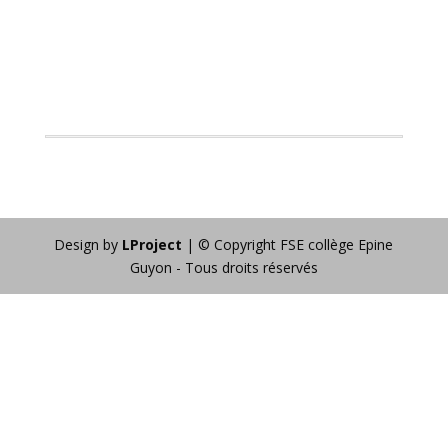
Design by
LProject
| © Copyright FSE collège Epine
Guyon - Tous droits réservés