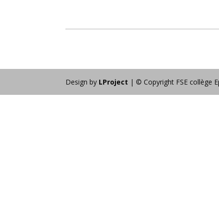
Design by
LProject
| © Copyright FSE collège E