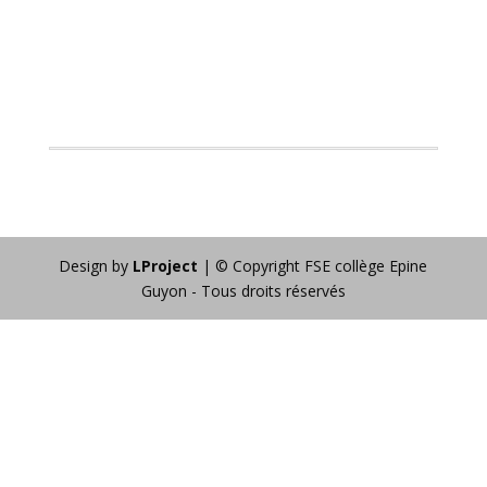
Design by
LProject
| © Copyright FSE collège Epine
Guyon - Tous droits réservés