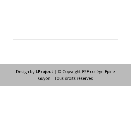
Design by
LProject
| © Copyright FSE collège Epine
Guyon - Tous droits réservés