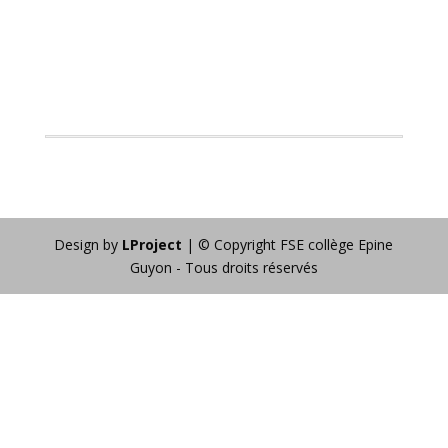
Design by
LProject
| © Copyright FSE collège Epine
Guyon - Tous droits réservés