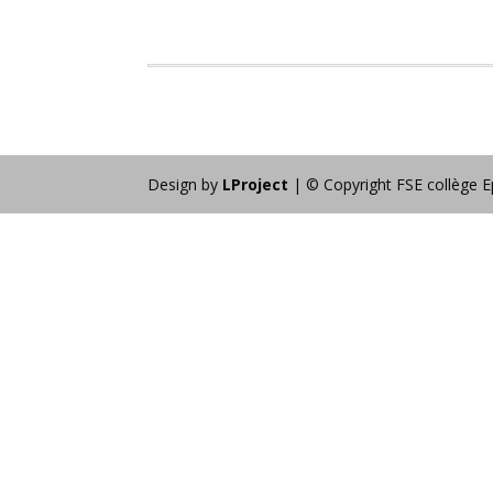
Design by
LProject
| © Copyright FSE collège E