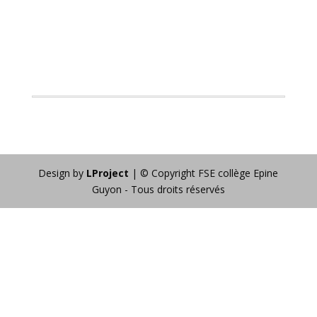
Design by
LProject
| © Copyright FSE collège Epine
Guyon - Tous droits réservés