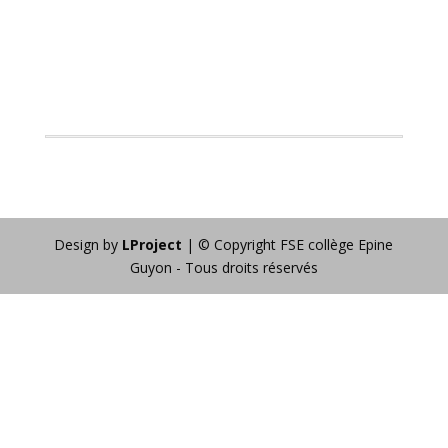
Design by
LProject
| © Copyright FSE collège Epine
Guyon - Tous droits réservés