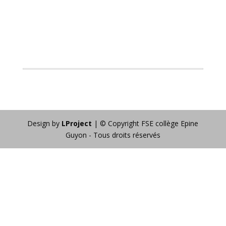
Design by
LProject
| © Copyright FSE collège Epine
Guyon - Tous droits réservés